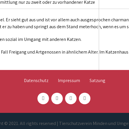
rmittlung nur zu zweit oder zu vorhandener Katze
el. Er sieht gut aus und ist vor allem auch ausgesprochen charmant
ist er zu haben und springt aus dem Stand meterhoch, wenn es um s
chen sozial im Umgang mit anderen Katzen.
 Fall Freigang und Artgenossen in ähnlichem Alter. Im Katzenhaus 
Datenschutz
Impressum
Satzung
t © 2021. All rights reserved | Tierschutzverein Minden und Umge