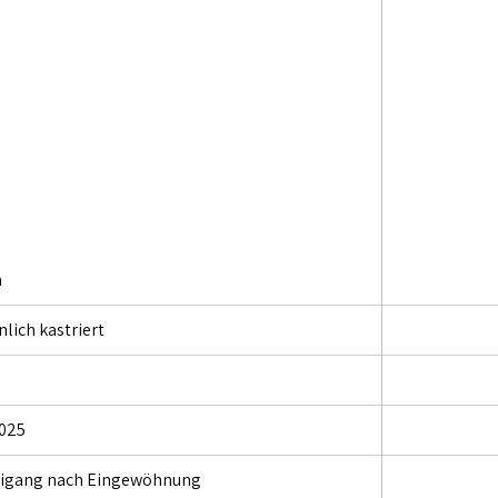
a
lich kastriert
025
eigang nach Eingewöhnung