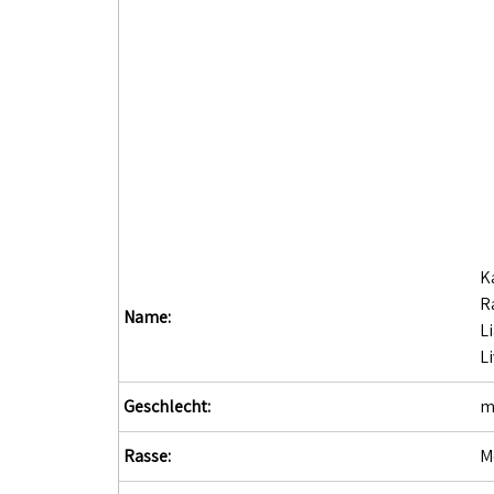
K
R
Name:
L
L
Geschlecht:
m
Rasse:
M