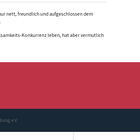
 nur nett, freundlich und aufgeschlossen dem
.
rksamkeits-Konkurrenz leben, hat aber vermutlich
bung e.V.