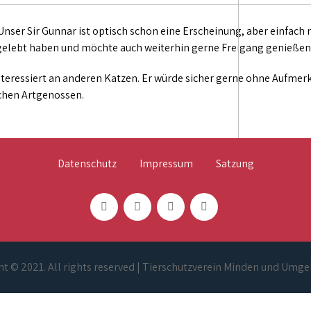
 Unser Sir Gunnar ist optisch schon eine Erscheinung, aber einfach
gelebt haben und möchte auch weiterhin gerne Freigang genießen
nteressiert an anderen Katzen. Er würde sicher gerne ohne Aufme
ichen Artgenossen.
Datenschutz
Impressum
Satzung
t © 2021. All rights reserved | Tierschutzverein Minden und Umge