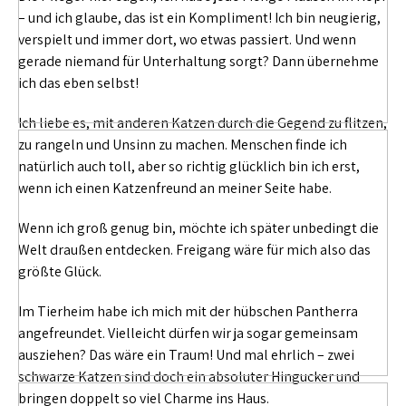
– und ich glaube, das ist ein Kompliment! Ich bin neugierig,
verspielt und immer dort, wo etwas passiert. Und wenn
gerade niemand für Unterhaltung sorgt? Dann übernehme
ich das eben selbst!
Ich liebe es, mit anderen Katzen durch die Gegend zu flitzen,
zu rangeln und Unsinn zu machen. Menschen finde ich
natürlich auch toll, aber so richtig glücklich bin ich erst,
wenn ich einen Katzenfreund an meiner Seite habe.
Wenn ich groß genug bin, möchte ich später unbedingt die
Welt draußen entdecken. Freigang wäre für mich also das
größte Glück.
Im Tierheim habe ich mich mit der hübschen Pantherra
angefreundet. Vielleicht dürfen wir ja sogar gemeinsam
ausziehen? Das wäre ein Traum! Und mal ehrlich – zwei
schwarze Katzen sind doch ein absoluter Hingucker und
bringen doppelt so viel Charme ins Haus.