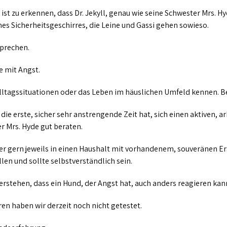
st zu erkennen, dass Dr. Jekyll, genau wie seine Schwester Mrs. Hy
es Sicherheitsgeschirres, die Leine und Gassi gehen sowieso.
sprechen.
e mit Angst.
Alltagssituationen oder das Leben im häuslichen Umfeld kennen. Be
die erste, sicher sehr anstrengende Zeit hat, sich einen aktiven, 
er Mrs. Hyde gut beraten.
r gern jeweils in einen Haushalt mit vorhandenem, souveränen Er
len und sollte selbstverständlich sein.
verstehen, dass ein Hund, der Angst hat, auch anders reagieren ka
ren haben wir derzeit noch nicht getestet.