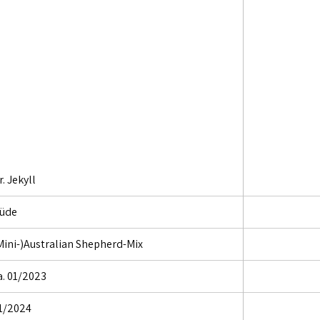
r. Jekyll
üde
Mini-)Australian Shepherd-Mix
a. 01/2023
1/2024