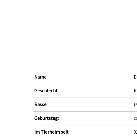
Name:
D
Geschlecht:
R
Rasse:
(
Geburtstag:
c
Im Tierheim seit:
0