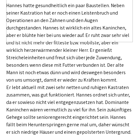
Hannes hatte gesundheitlich ein paar Baustellen. Neben
seiner Kastration hat er noch einen Leistenbruch und
Operationen an den Zähnen und den Augen
durchgestanden. Hannes ist wirklich ein altes Kaninchen,
aber er blühte hier bei uns wieder auf. Er ruht zwar sehr viel
und ist nicht mehr der fitteste bzw. mobilste, aber ein
wirklich herzerwärmender kleiner Herr. Er genießt
Streicheleinheiten und freut sich über jede Zuwendung,
besonders wenn diese mit Futter verbunden ist. Der alte
Mann ist noch etwas dünn und wird deswegen besonders
von uns umsorgt, damit er wieder zu Kräften kommt.
Er lebt aktuell mit zwei sehr netten und ruhigen Kastraten
zusammen, was gut funktioniert. Hannes ordnet sich unter,
da er sowieso nicht viel entgegenzusetzen hat. Dominante
Kaninchen wären vermutlich zu viel für ihn. Sein zukünftiges
Gehege sollte seniorengerecht eingerichtet sein. Hannes
fällt beim Herunterspringen gerne mal um, daher wünscht
er sich niedrige Häuser und einen gepolsterten Untergrund.