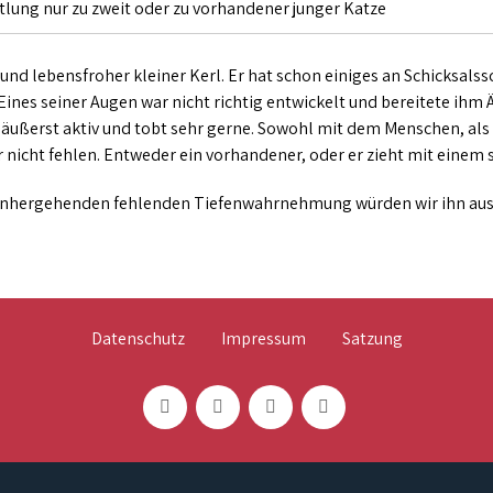
tlung nur zu zweit oder zu vorhandener junger Katze
r und lebensfroher kleiner Kerl. Er hat schon einiges an Schicksalss
ines seiner Augen war nicht richtig entwickelt und bereitete ihm Ä
t äußerst aktiv und tobt sehr gerne. Sowohl mit dem Menschen, als
r nicht fehlen. Entweder ein vorhandener, oder er zieht mit eine
einhergehenden fehlenden Tiefenwahrnehmung würden wir ihn aus
Datenschutz
Impressum
Satzung