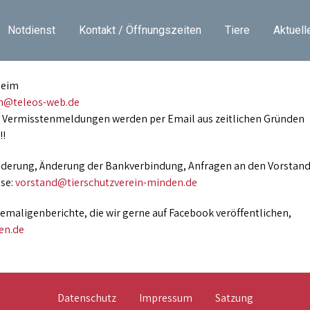
Notdienst
Kontakt / Öffnungszeiten
Tiere
Aktuell
heim
n@teleos-web.de
nd Vermisstenmeldungen werden per Email aus zeitlichen Gründen
!!
nderung, Änderung der Bankverbindung, Anfragen an den Vorstan
sse:
vorstand@tierschutzverein-minden.de
aligenberichte, die wir gerne auf Facebook veröffentlichen,
en.de
Datenschutz
Impressum
Satzung