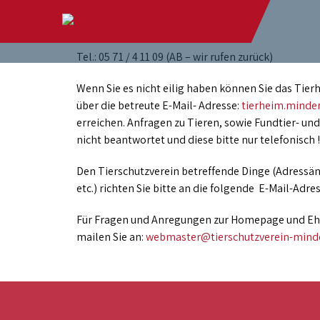
Kontakt
Tel.: 05 71 / 4 11 09 (AB – wir rufen zurück)
Wenn Sie es nicht eilig haben können Sie das Tier
über die betreute E-Mail- Adresse:
tierheim.minde
erreichen. Anfragen zu Tieren, sowie Fundtier- u
nicht beantwortet und diese bitte nur telefonisch !
Den Tierschutzverein betreffende Dinge (Adressä
etc.) richten Sie bitte an die folgende E-Mail-Adre
Für Fragen und Anregungen zur Homepage und Ehem
mailen Sie an:
webmaster@tierschutzverein-mind