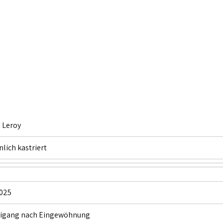
, Leroy
lich kastriert
025
eigang nach Eingewöhnung