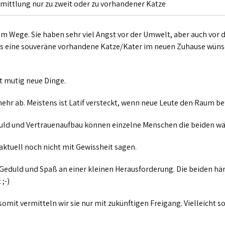
rmittlung nur zu zweit oder zu vorhandener Katze
 im Wege. Sie haben sehr viel Angst vor der Umwelt, aber auch vor
uns eine souveräne vorhandene Katze/Kater im neuen Zuhause wünsch
t mutig neue Dinge.
ehr ab. Meistens ist Latif versteckt, wenn neue Leute den Raum be
eduld und Vertrauenaufbau können einzelne Menschen die beiden w
aktuell noch nicht mit Gewissheit sagen.
 Geduld und Spaß an einer kleinen Herausforderung. Die beiden hä
;-)
mit vermitteln wir sie nur mit zukünftigen Freigang. Vielleicht s