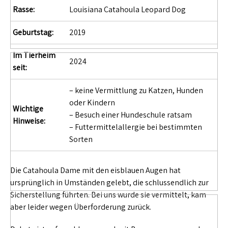
Rasse:
Louisiana Catahoula Leopard Dog
Geburtstag:
2019
Im Tierheim
2024
seit:
– keine Vermittlung zu Katzen, Hunden
oder Kindern
Wichtige
– Besuch einer Hundeschule ratsam
Hinweise:
– Futtermittelallergie bei bestimmten
Sorten
Die Catahoula Dame mit den eisblauen Augen hat
ursprünglich in Umständen gelebt, die schlussendlich zur
Sicherstellung führten. Bei uns wurde sie vermittelt, kam
aber leider wegen Überforderung zurück.